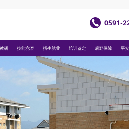
0591-2
教研
技能竞赛
招生就业
培训鉴定
后勤保障
平