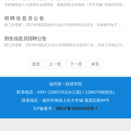
为积极响应人力资源社会保障部、财政部联合印发的《关于实施 “技能照亮前程” 培训行动的通知》的要求，助力解决就业难题，推...
招 聘 信 息 员 公 告
因工作需要，2025年我院现面向社会公开招聘招生信息员，具体要求如下： 一、招聘条件：1、年龄18周岁以上，60周岁以...
招生信息员招聘公告
因工作需要，2024年我院向社会公开招聘招生信息员17名，具体工作地点为：平潭综合实验区5名、浦城县5名、武夷山市（建阳...
首页
上一页
下一页
末页
福州第一技师学院
联系电话：0591-22863762(办公室) / 22863768(招生)
联系地址：福州市闽侯上街大学城 溪源宫路99号
ICP备案号：
闽ICP备18004036号-1