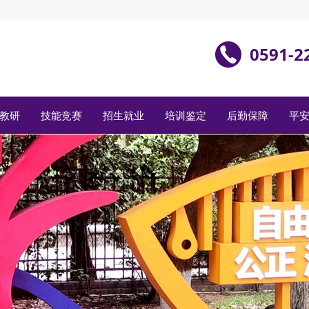
0591-2
教研
技能竞赛
招生就业
培训鉴定
后勤保障
平